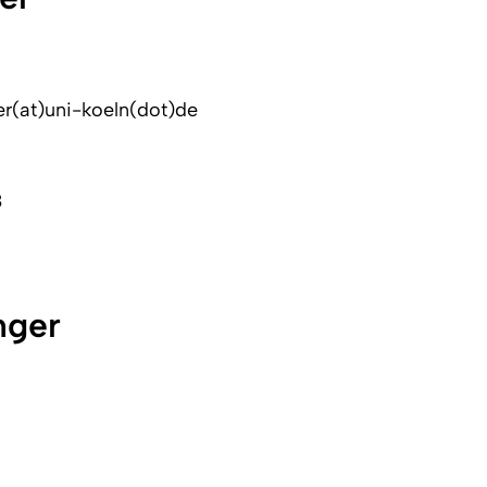
er(at)uni-koeln(dot)de
8
nger