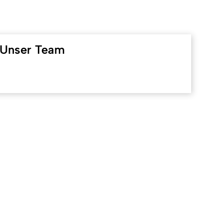
Unser Team
ben
cial Media